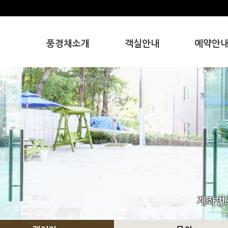
풍경채소개
객실안내
예약안
인사말
하늘채
예약안내
풍경채의 특별함
우정채
오시는길
사랑채
뜰안채