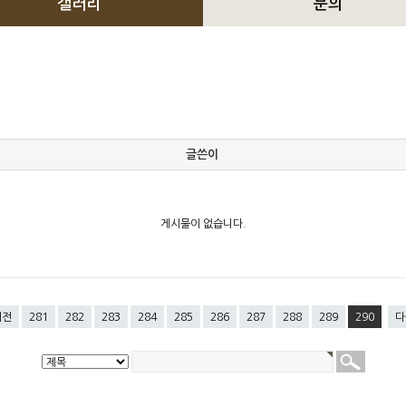
갤러리
문의
글쓴이
게시물이 없습니다.
이전
281
282
283
284
285
286
287
288
289
290
다