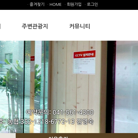
· 즐겨찾기
· HOME
· 회원가입
· 로그인
내
주변관광지
커뮤니티
주변관광지
공지사항
갤러리
문의
이용후기