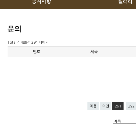
공지사항
갤러리
문의
Total 4,489건
291 페이지
번호
제목
처음
이전
291
292