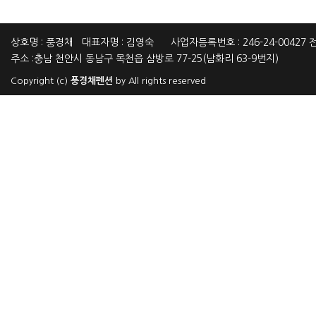
상호명 : 풍경채 대표자명 : 김영숙 사업자등록번호 : 246-24-00427 전화
주소 :충남 천안시 동남구 목천읍 삼방로 77-25(남화리 63-9번지)
Copyright (c)
풍경채펜션
by All rights reserved