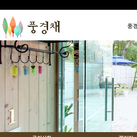
풍
인사
풍경
오시