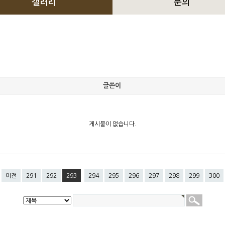
갤러리
문의
글쓴이
게시물이 없습니다.
이전
291
292
293
294
295
296
297
298
299
300