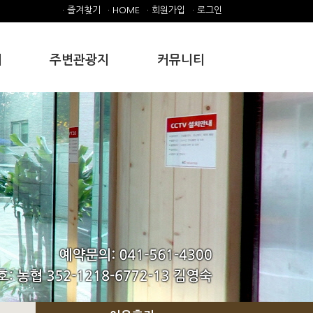
· 즐겨찾기
· HOME
· 회원가입
· 로그인
내
주변관광지
커뮤니티
주변관광지
공지사항
갤러리
문의
이용후기