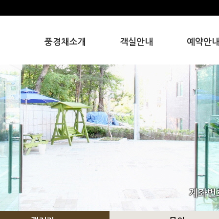
풍경채소개
객실안내
예약안
인사말
하늘채
예약안내
풍경채의 특별함
우정채
오시는길
사랑채
뜰안채