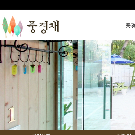
풍
인사
풍경
오시