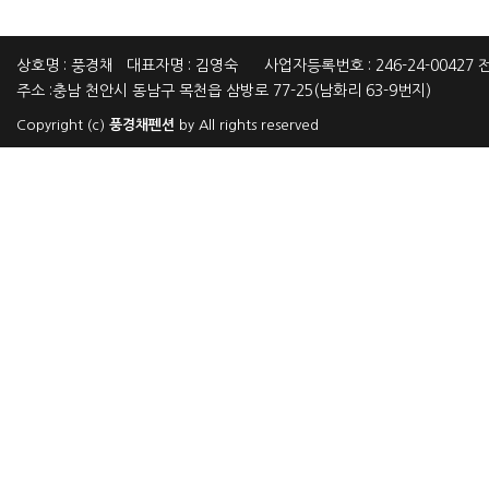
상호명 : 풍경채 대표자명 : 김영숙 사업자등록번호 : 246-24-00427 전화
주소 :충남 천안시 동남구 목천읍 삼방로 77-25(남화리 63-9번지)
Copyright (c)
풍경채펜션
by All rights reserved