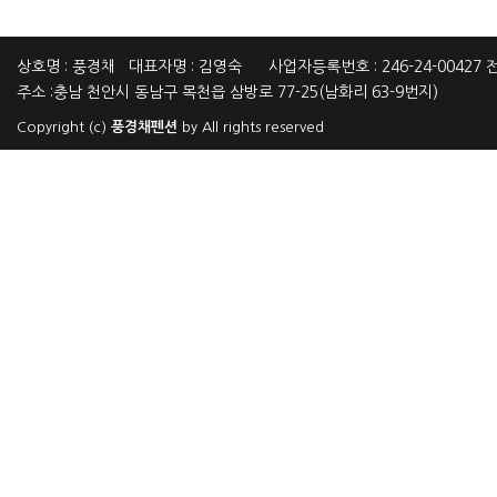
상호명 : 풍경채 대표자명 : 김영숙 사업자등록번호 : 246-24-00427 전화
주소 :충남 천안시 동남구 목천읍 삼방로 77-25(남화리 63-9번지)
Copyright (c)
풍경채펜션
by All rights reserved