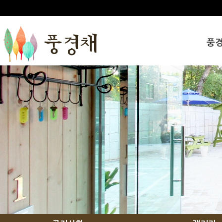
풍
인사
풍경
오시