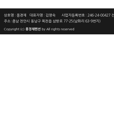
상호명 : 풍경채 대표자명 : 김영숙 사업자등록번호 : 246-24-00427 전화
주소 :충남 천안시 동남구 목천읍 삼방로 77-25(남화리 63-9번지)
Copyright (c)
풍경채펜션
by All rights reserved