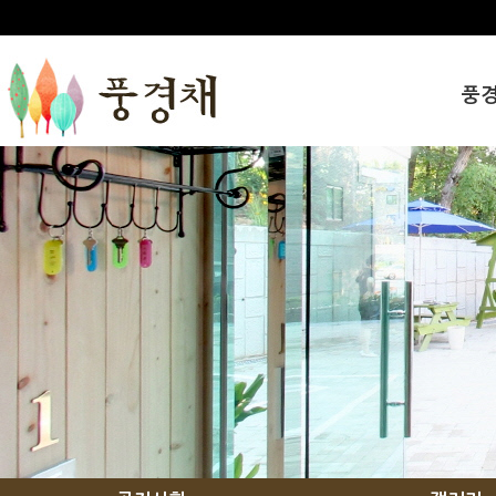
풍
인사
풍경
오시